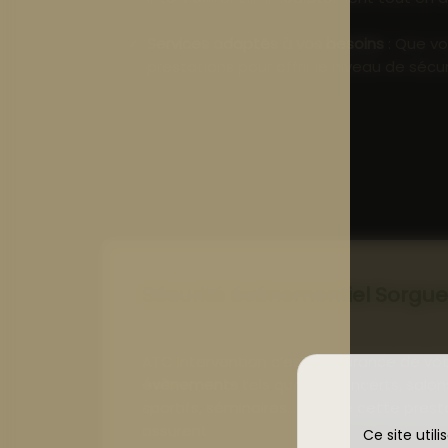
Services adaptés à vos besoins
: Que vo
prestations pour offrir le niveau de sé
Sécurité événementiel Sorgu
ATC Intervention c’est l’assurance de vo
évènements
tels que les concerts, salo
sportifs, séminaires… Lors de cette prest
assurent :
Ce site util