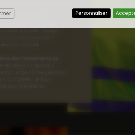
Personnaliser
Accepte
ermer
structures :
Assurer la
tection des biens est une
ueillant du public. Chaque
ratégie de sécurisation
oulement optimal.
e affluence comportent
gestion exige calme, précision
lent à maintenir un haut
pe pour prévenir les
des déplacements.
 du public
: Nos intervenants
rocédures de sécurité
ident les participants,
tribuent à la bonne circulation