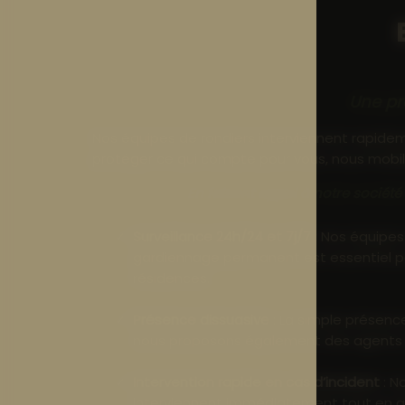
Une pr
Nos équipes de rondiers interviennent rapideme
protéger ce qui compte pour vous, nous mobil
En faisant appel à notre société
Surveillance 24h/24 et 7j/7
: Nos équipes
gardiennage permanent est essentiel pour
résidences.
Présence dissuasive
: La simple présence
nous proposons également des agents cyn
Intervention rapide en cas d’incident
: N
interviennent immédiatement tout en aler