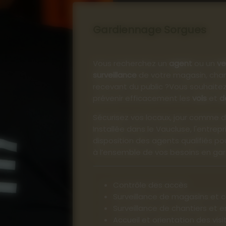
gne de sécurité : Les points
Gardiennage Sorgues
clé, où sont effectuées les
lles et palpations de sécurité.
nnalisme, attention et
Vous recherchez un
agent
ou un
ve
 à la fois sûr et efficace.
surveillance
de votre magasin, chan
recevant du public ?Vous souhaite
ng
: Les zones de
prévenir efficacement les
vols
et
d
 surveillance renforcée
s, le contrôle d’armes
Sécurisez vos locaux, jour comme d
dégradations.
Installée dans le Vaucluse, l'entrep
disposition des agents qualifiés p
à l’ensemble de vos besoins en gar
 tout un
événement sécurisé
,
onnement fiable, encadré et
Contrôle des accès
Surveillance de magasins et
Surveillance de chantiers et 
4 90 71 57 17
Accueil et orientation des visi