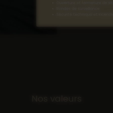
Ouverture et fermeture de si
Rondes de surveillance
Sécurité technique et incendi
Intervention après sinistre
Nous proposons des
solutions de 
nous réalisons un diagnostic de sécu
dispositif parfaitement adapté à vo
ponctuelle ou d’un accompagnemen
cahier des charges précis et tran
nos agents pour garantir un nivea
irréprochable.
Avec ATC Intervention, bénéficiez 
entièrement adapté à vos enjeux. 
locaux dès aujourd’hui.
Nos valeurs
Contact