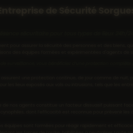
Entreprise de Sécurité Sorgue
ésence sécuritaire pour tous types de lieux 24h/24 
nt pour assurer la sécurité des personnes et des biens, quel
isons des équipes formées et expérimentées d'agents de séc
 de surveillance, vous bénéficiez d’une protection complète 
 assurent une protection continue, de jour comme de nuit, pou
 les lieux exposés aux vols ou intrusions, tels que les ent
 de nos agents constitue un facteur dissuasif puissant face 
ophiles, dont l’efficacité est reconnue pour prévenir les a
os équipes sont formées pour réagir rapidement et efficace
tant les forces de l’ordre, habilitées à neutraliser toute 