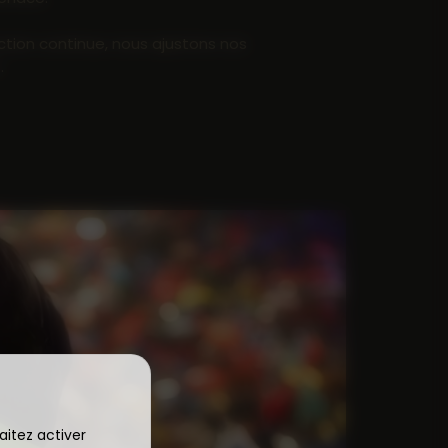
ction continue, nous ajustons nos
.
aitez activer