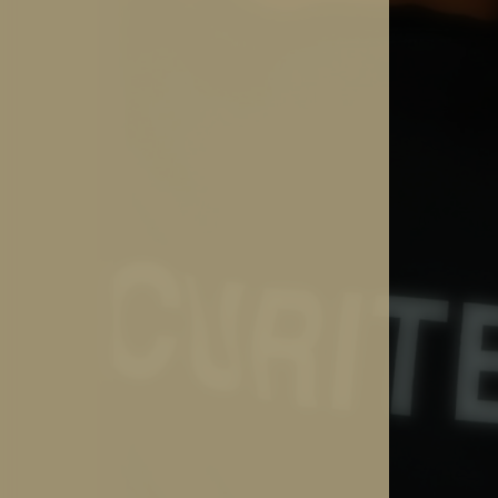
Contrôle d’accès
: la première li
d’entrée constituent un passage 
vérifications des invitations, foui
Cette mission requiert professio
réactivité pour garantir un accueil
Sécurisation et gestion du parki
stationnement bénéficient d’une
incluant : la détection d’explosif
dangereuses, la prévention des 
Parce qu’un événement réussi est avant
nos équipes s’engagent à offrir un envir
serein pour tous vos participants.
Contact
0