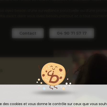
us ayez besoin d’une surveillance ponctuelle ou d’une prote
curité exact dont vous avez besoin, partout et à tout moment
Contact
04 90 71 57 17
es
tre
sécurité
durant des
ns, expositions, événements
ation, nos
agents de sécurité
ise des cookies et vous donne le contrôle sur ceux que vous souh