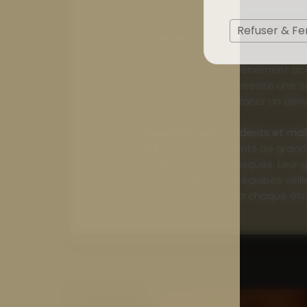
Refuser & F
Protection du public et des infra
sécurité des personnes et la pro
priorité pour tout événement acc
rassemblement nécessite une st
adaptée afin de garantir un dér
Prévention des accidents et maîtrise des mouvements de
foule
: Les événements de grand
naturellement des risques. Leur 
et anticipation. Nos équipes veil
niveau de vigilance à chaque éta
incidents et assurer la fluidité 
Accompagnement et orientation
appliquent rigoureusement les p
définies par l’organisation. Ils gu
facilitent leur orientation et con
sur l’ensemble du site.