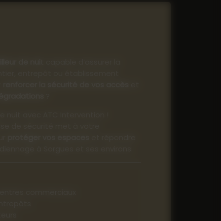
illeur de nui
t capable d’assurer la
tier, entrepôt ou établissement
z
renforcer la sécurité de vos accès
et
égradations
?
e nuit avec ATC Intervention !
rise de sécurité met à votre
our
protéger vos espaces
et répondre
diennage à Sorgues et ses environs.
 centres commerciaux
entrepôts
teurs