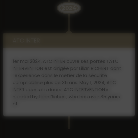
2024
ATC INTER
1er mai 2024, ATC INTER ouvre ses portes ! ATC
INTERVENTION est dirigée par Lilian RICHERT dont
l’expérience dans le métier de la sécurité
comptabilise plus de 35 ans. May 1, 2024, ATC
INTER opens its doors! ATC INTERVENTION is
headed by Lilian Richert, who has over 35 years
of.