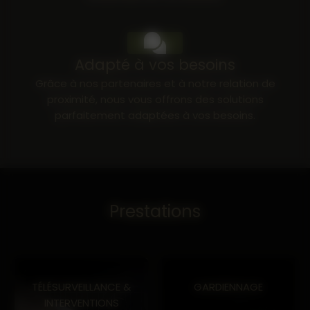
04 90 71 57 17
Adapté à vos besoins
Grâce à nos partenaires et à notre relation de
proximité, nous vous offrons des solutions
parfaitement adaptées à vos besoins.
Prestations
TÉLÉSURVEILLANCE &
GARDIENNAGE
INTERVENTIONS