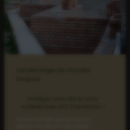
04 90 71 57 17
Gardiennage de chantier
Sorgues
Protégez votre site et votre
matériel avec ATC Intervention !
Chaque chantier, quel que soit son
objectif, est exposé à des risques :