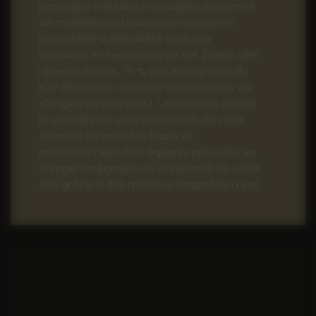
passages fréquents d’usagers, présence
de matériel professionnel coûteux et
potentielle vulnérabilité face aux
intrusions et tentatives de vol. (Selon une
récente étude, 75 % des entreprises du
BTP déclarent avoir été victimes d'un vol
d'engins de chantier.). L'entreprise assure
la surveillance et la protection de votre
chantier de manière fiable et
professionnelle. Nos équipes prennent en
charge l’intégralité de la sécurité de votre
site grâce à des missions adaptées à vos
besoins :
Rondes régulières pour prévenir
toute intrusion et contrôler l’état
des lieux
Ouverture et fermeture du site
en toute sécurité