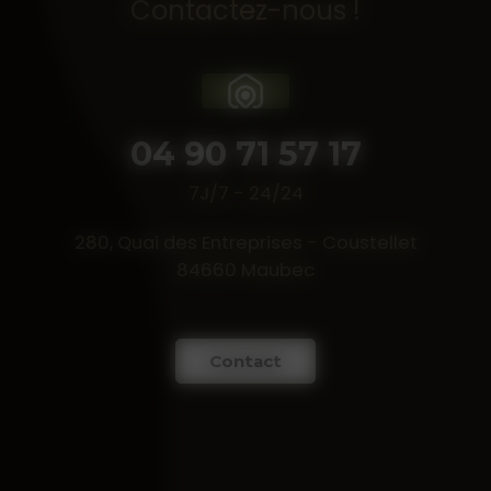
Contactez-nous !
04 90 71 57 17
7J/7 - 24/24
280, Quai des Entreprises - Coustellet
84660 Maubec
Contact