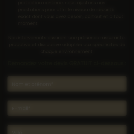
protection continue, nous ajustons nos
prestations pour offrir le niveau de sécurité
exact dont vous avez besoin, partout et à tout
moment.
Nos intervenants assurent une présence rassurante,
proactive et dissuasive adaptée aux spécificités de
chaque environnement.
Demandez votre devis GRATUIT ci-dessous :
Nom et prénom*
E-mail*
Ville