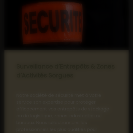
Surveillance d’Entrepôts & Zones
d’Activités Sorgues
Notre société de sécurité met à votre
service son expertise pour protéger
efficacement vos entrepôts de stockage
ou de logistique, zones industrielles ou
bureaux. Nous sélectionnons les
professionnels les plus qualifiés pour