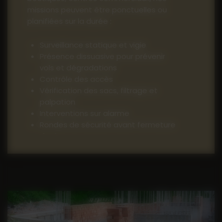
missions peuvent être ponctuelles ou
planifiées sur la durée :
Surveillance statique et vigie
Présence dissuasive pour prévenir
vols et dégradations
Contrôle des accès
Vérification des sacs, filtrage et
palpation
Interventions sur alarme
Rondes de sécurité avant fermeture
du site
Nos agents assurent un environnement
sécurisé pour vos visiteurs, clients et
collaborateurs.
Contact