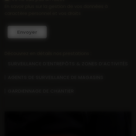
En savoir plus sur la gestion de vos données à
caractère personnel et vos droits
Envoyer
Découvrez en détails nos prestations :
SURVEILLANCE D’ENTREPÔTS & ZONES D’ACTIVITÉS
AGENTS DE SURVEILLANCE DE MAGASINS
GARDIENNAGE DE CHANTIER