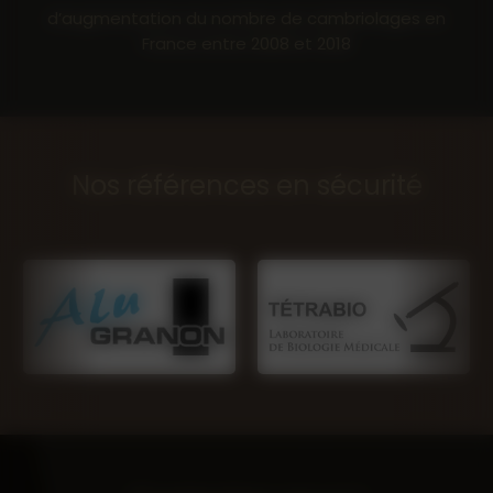
d’augmentation du nombre de cambriolages en
France entre 2008 et 2018
Nos références en sécurité