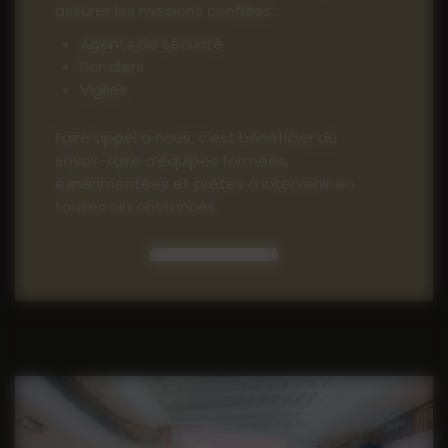
assurer les missions confiées :
Agents de sécurité
Rondiers
Vigiles
Faire appel à nous, c’est bénéficier du
savoir-faire d’équipes formées,
expérimentées et prêtes à intervenir en
toutes circonstances.
Contact
04 90 71 57 17