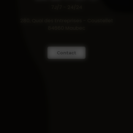
7J/7 - 24/24
280, Quai des Entreprises - Coustellet
84660 Maubec
Contact