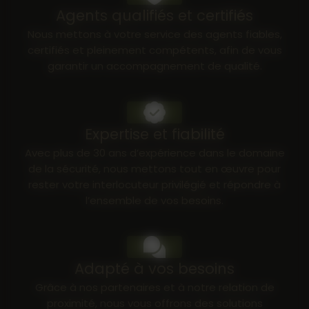
fiable, encadré et serein pour tous vos
nous réalisons un diagnostic de sécurité
Agents qualifiés et certifiés
participants.
personnalisé afin de définir un dispositif
Nous mettons à votre service des agents fiables,
parfaitement adapté à vos besoins, qu’il
certifiés et pleinement compétents, afin de vous
s’agisse d’une mission ponctuelle ou d’un
Contact
garantir un accompagnement de qualité.
accompagnement longue durée. Nous
élaborons un cahier des charges précis et
transmettons l’ensemble des consignes à
04 90 71 57 17
nos agents pour garantir un niveau de
Expertise et fiabilité
sécurité
constant et irréprochable.
Avec plus de 30 ans d’expérience dans le domaine
Avec ATC Intervention, bénéficiez d’un
de la sécurité, nous mettons tout en œuvre pour
gardiennage
fiable, réactif et
rester votre interlocuteur privilégié et répondre à
entièrement adapté à vos enjeux.
l’ensemble de vos besoins.
Contactez-nous pour sécuriser vos locaux
dès aujourd’hui.
Adapté à vos besoins
Contact
Grâce à nos partenaires et à notre relation de
proximité, nous vous offrons des solutions