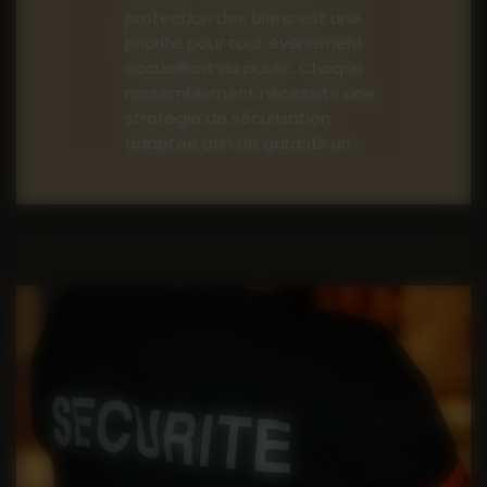
protection des biens est une
priorité pour tout événement
accueillant du public. Chaque
rassemblement nécessite une
stratégie de sécurisation
adaptée afin de garantir un
déroulement optimal.
Prévention des accidents et
maîtrise des mouvements de
foule
: Les événements de
grande affluence comportent
naturellement des risques. Leur
gestion exige calme, précision
et anticipation. Nos équipes
veillent à maintenir un haut
niveau de vigilance à chaque
étape pour prévenir les
incidents et assurer la fluidité