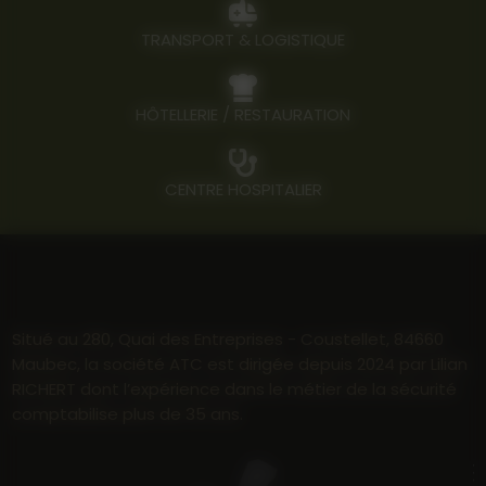
TRANSPORT & LOGISTIQUE
HÔTELLERIE / RESTAURATION
CENTRE HOSPITALIER
Situé au 280, Quai des Entreprises - Coustellet, 84660
Maubec, la société ATC est dirigée depuis 2024 par Lilian
RICHERT dont l’expérience dans le métier de la sécurité
comptabilise plus de 35 ans.