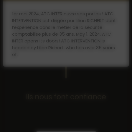
1er mai 2024, ATC INTER ouvre ses portes ! ATC
INTERVENTION est dirigée par Lilian RICHERT dont
l’expérience dans le métier de la sécurité
comptabilise plus de 35 ans. May 1, 2024, ATC
INTER opens its doors! ATC INTERVENTION is
headed by Lilian Richert, who has over 35 years
of.
Ils nous font confiance