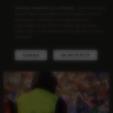
Services adaptés à vos besoins
: Que vous ayez
besoin d’une surveillance ponctuelle ou d’une
protection continue, nous ajustons nos
prestations pour offrir le niveau de sécurité
exact dont vous avez besoin, partout et à tout
moment.
Contact
04 90 71 57 17