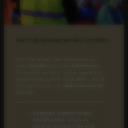
Sécurité événementiel Cavaillon
ATC Intervention c’est l’assurance de
votre
sécurité
durant des
évènements
tels que les concerts, salons, expositions,
événements sportifs, séminaires… Lors de
cette prestation, nos
agents de sécurité
assurent :
Protection du public et des
infrastructures :
Assurer la
sécurité des personnes et la