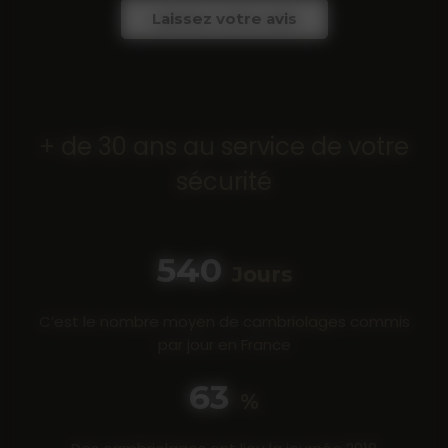
Laissez votre avis
+ de 30 ans au service de votre
sécurité
683
Jours
C’est le nombre moyen de cambriolages commis
par jour en France
80
%