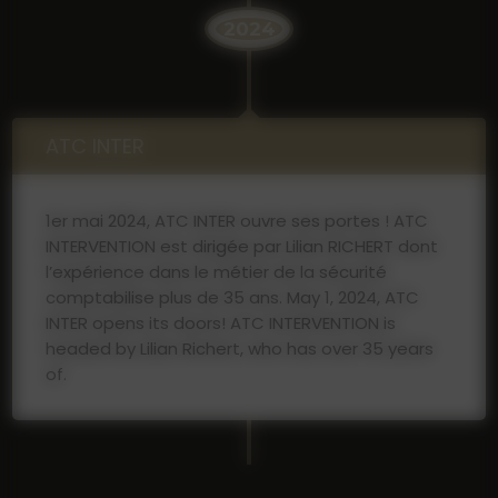
2024
ATC INTER
1er mai 2024, ATC INTER ouvre ses portes ! ATC
INTERVENTION est dirigée par Lilian RICHERT dont
l’expérience dans le métier de la sécurité
comptabilise plus de 35 ans. May 1, 2024, ATC
INTER opens its doors! ATC INTERVENTION is
headed by Lilian Richert, who has over 35 years
of.