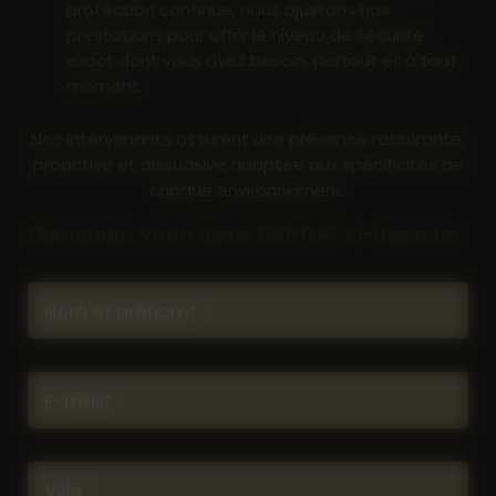
protection continue, nous ajustons nos
prestations pour offrir le niveau de sécurité
exact dont vous avez besoin, partout et à tout
moment.
Nos intervenants assurent une présence rassurante,
proactive et dissuasive adaptée aux spécificités de
chaque environnement.
Demandez votre devis GRATUIT ci-dessous :
Nom et prénom*
E-mail*
Ville