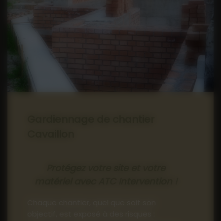
04 90 71 57 17
Gardiennage de chantier
Cavaillon
Protégez votre site et votre
matériel avec ATC Intervention !
Chaque chantier, quel que soit son
objectif, est exposé à des risques :