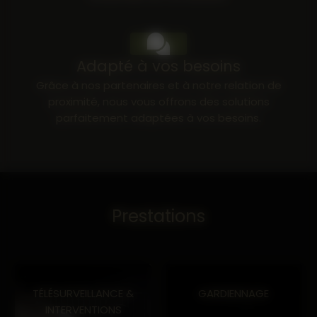
04 90 71 57 17
Adapté à vos besoins
Grâce à nos partenaires et à notre relation de
proximité, nous vous offrons des solutions
parfaitement adaptées à vos besoins.
Prestations
TÉLÉSURVEILLANCE &
GARDIENNAGE
INTERVENTIONS