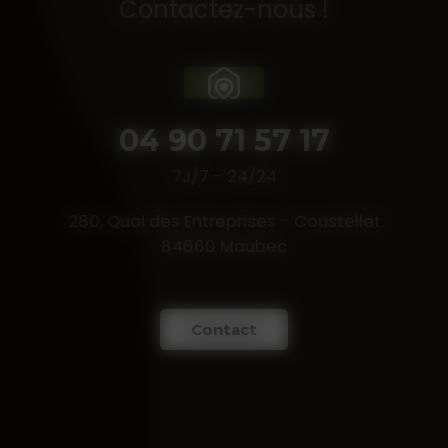
Contactez-nous !
04 90 71 57 17
7J/7 - 24/24
280, Quai des Entreprises - Coustellet
84660 Maubec
Contact