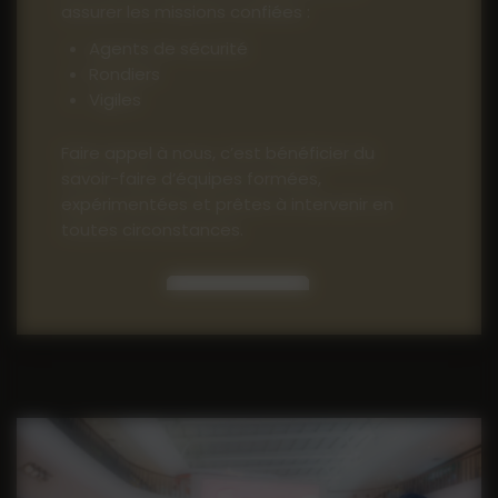
assurer les missions confiées :
Agents de sécurité
Rondiers
Vigiles
Faire appel à nous, c’est bénéficier du
savoir-faire d’équipes formées,
expérimentées et prêtes à intervenir en
toutes circonstances.
Contact
04 90 71 57 17