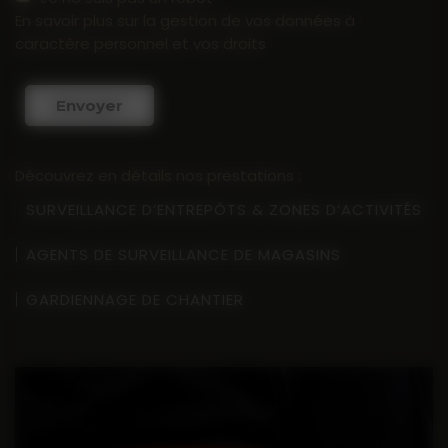
En savoir plus sur la gestion de vos données à
caractère personnel et vos droits
Envoyer
Découvrez en détails nos prestations :
SURVEILLANCE D’ENTREPÔTS & ZONES D’ACTIVITÉS
AGENTS DE SURVEILLANCE DE MAGASINS
GARDIENNAGE DE CHANTIER