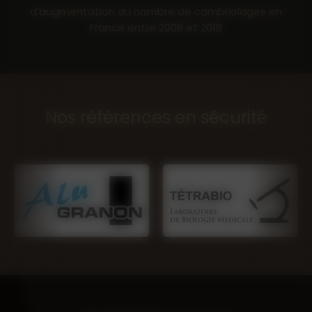
d’augmentation du nombre de cambriolages en
France entre 2008 et 2018
Nos références en sécurité