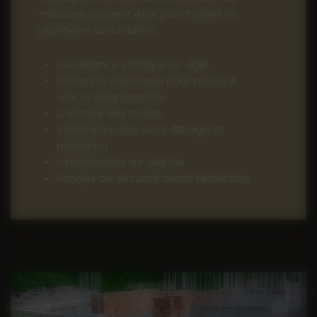
missions peuvent être ponctuelles ou
planifiées sur la durée :
Surveillance statique et vigie
Présence dissuasive pour prévenir
vols et dégradations
Contrôle des accès
Vérification des sacs, filtrage et
palpation
Interventions sur alarme
Rondes de sécurité avant fermeture
du site
Nos agents assurent un environnement
sécurisé pour vos visiteurs, clients et
collaborateurs.
Contact