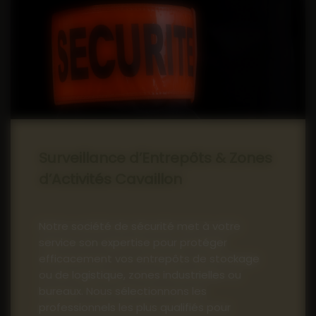
Surveillance d’Entrepôts & Zones
d’Activités Cavaillon
Notre société de sécurité met à votre
service son expertise pour protéger
efficacement vos entrepôts de stockage
ou de logistique, zones industrielles ou
bureaux. Nous sélectionnons les
professionnels les plus qualifiés pour