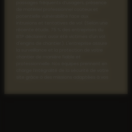
passages fréquents d’usagers, présence
de matériel professionnel coûteux et
potentielle vulnérabilité face aux
intrusions et tentatives de vol. (Selon une
récente étude, 75 % des entreprises du
BTP déclarent avoir été victimes d'un vol
d'engins de chantier.). L'entreprise assure
la surveillance et la protection de votre
chantier de manière fiable et
professionnelle. Nos équipes prennent en
charge l’intégralité de la sécurité de votre
site grâce à des missions adaptées à vos
besoins :
Rondes régulières pour prévenir
toute intrusion et contrôler l’état
des lieux
Ouverture et fermeture du site
en toute sécurité