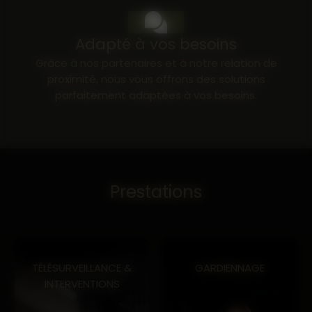
04 90 71 57 17
Adapté à vos besoins
Grâce à nos partenaires et à notre relation de
proximité, nous vous offrons des solutions
parfaitement adaptées à vos besoins.
Prestations
TÉLÉSURVEILLANCE &
GARDIENNAGE
INTERVENTIONS