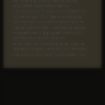
de matériel professionnel coûteux et
potentielle vulnérabilité face aux
intrusions et tentatives de vol. (Selon une
récente étude, 75 % des entreprises du
BTP déclarent avoir été victimes d'un vol
d'engins de chantier.). L'entreprise assure
la surveillance et la protection de votre
chantier de manière fiable et
professionnelle. Nos équipes prennent en
charge l’intégralité de la sécurité de votre
site grâce à des missions adaptées à vos
besoins :
Rondes régulières pour prévenir
toute intrusion et contrôler l’état
des lieux
Ouverture et fermeture du site
en toute sécurité
Contrôle des accès pour limiter