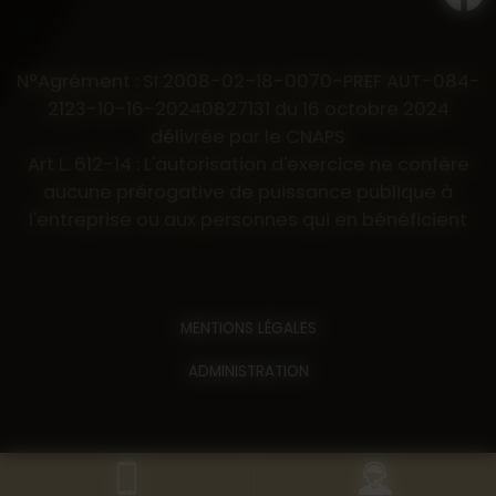
N°Agrément : SI 2008-02-18-0070-PREF AUT-084-
2123-10-16-20240827131 du 16 octobre 2024
délivrée par le CNAPS
Art L. 612-14 : L'autorisation d'exercice ne confère
aucune prérogative de puissance publique à
l'entreprise ou aux personnes qui en bénéficient
MENTIONS LÉGALES
ADMINISTRATION