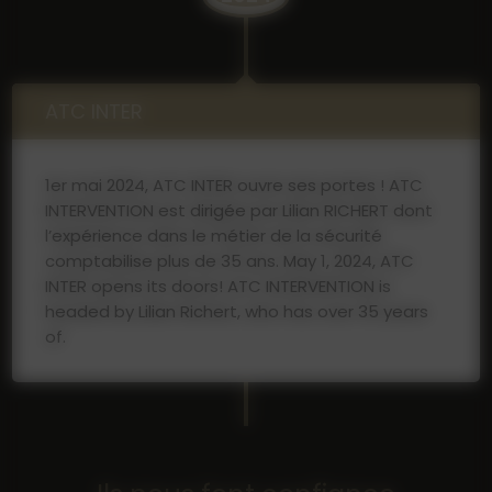
ATC INTER
1er mai 2024, ATC INTER ouvre ses portes ! ATC
INTERVENTION est dirigée par Lilian RICHERT dont
l’expérience dans le métier de la sécurité
comptabilise plus de 35 ans. May 1, 2024, ATC
INTER opens its doors! ATC INTERVENTION is
headed by Lilian Richert, who has over 35 years
of.