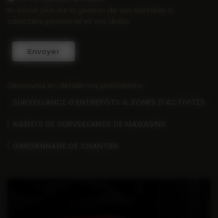
En savoir plus sur la gestion de vos données à
caractère personnel et vos droits
Envoyer
Découvrez en détails nos prestations :
SURVEILLANCE D’ENTREPÔTS & ZONES D’ACTIVITÉS
AGENTS DE SURVEILLANCE DE MAGASINS
GARDIENNAGE DE CHANTIER