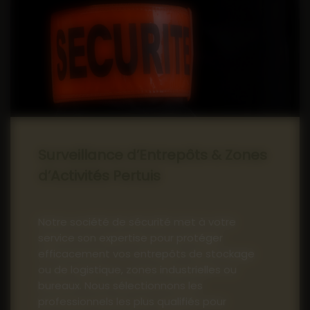
Surveillance d’Entrepôts & Zones
d’Activités Pertuis
Notre société de sécurité met à votre
service son expertise pour protéger
efficacement vos entrepôts de stockage
ou de logistique, zones industrielles ou
bureaux. Nous sélectionnons les
professionnels les plus qualifiés pour