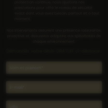
protection continue, nous ajustons nos
prestations pour offrir le niveau de sécurité
exact dont vous avez besoin, partout et à tout
moment.
Nos intervenants assurent une présence rassurante,
proactive et dissuasive adaptée aux spécificités de
chaque environnement.
Demandez votre devis GRATUIT ci-dessous :
Nom et prénom*
E-mail*
Ville