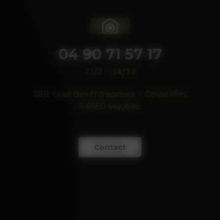
04 90 71 57 17
7J/7 - 24/24
280, Quai des Entreprises - Coustellet
84660 Maubec
Contact