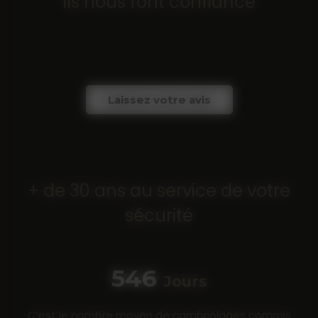
Ils nous font confiance
Laissez votre avis
+ de 30 ans au service de votre
sécurité
683
Jours
C’est le nombre moyen de cambriolages commis