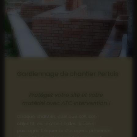
04 90 71 57 17
Gardiennage de chantier Pertuis
Protégez votre site et votre
matériel avec ATC Intervention !
Chaque chantier, quel que soit son
objectif, est exposé à des risques :
passages fréquents d’usagers, présence