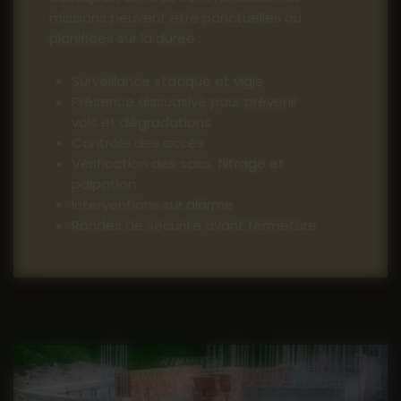
missions peuvent être ponctuelles ou
planifiées sur la durée :
Surveillance statique et vigie
Présence dissuasive pour prévenir
vols et dégradations
Contrôle des accès
Vérification des sacs, filtrage et
palpation
Interventions sur alarme
Rondes de sécurité avant fermeture
du site
Nos agents assurent un environnement
sécurisé pour vos visiteurs, clients et
collaborateurs.
Contact