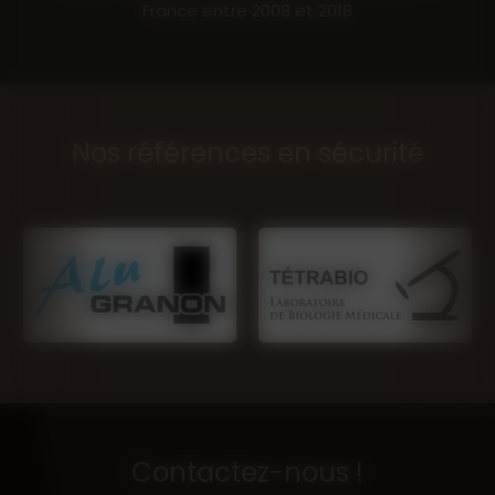
France entre 2008 et 2018
Nos références en sécurité
Contactez-nous !