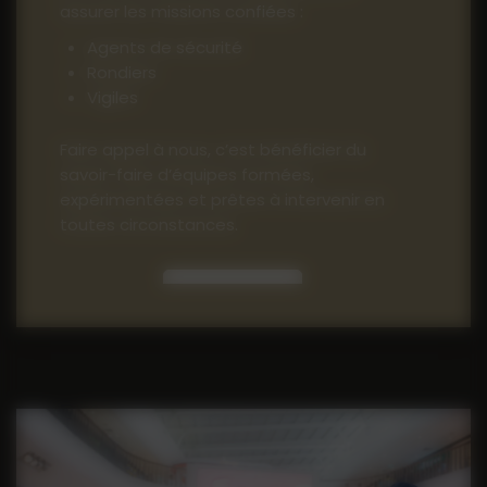
assurer les missions confiées :
Agents de sécurité
Rondiers
Vigiles
Faire appel à nous, c’est bénéficier du
savoir-faire d’équipes formées,
expérimentées et prêtes à intervenir en
toutes circonstances.
Contact
04 90 71 57 17