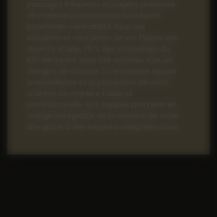
passages fréquents d’usagers, présence
de matériel professionnel coûteux et
potentielle vulnérabilité face aux
intrusions et tentatives de vol. (Selon une
récente étude, 75 % des entreprises du
BTP déclarent avoir été victimes d'un vol
d'engins de chantier.). L'entreprise assure
la surveillance et la protection de votre
chantier de manière fiable et
professionnelle. Nos équipes prennent en
charge l’intégralité de la sécurité de votre
site grâce à des missions adaptées à vos
besoins :
Rondes régulières pour prévenir
toute intrusion et contrôler l’état
des lieux
Ouverture et fermeture du site
en toute sécurité