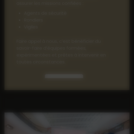
assurer les missions confiées :
Agents de sécurité
Rondiers
Vigiles
Faire appel à nous, c’est bénéficier du
savoir-faire d’équipes formées,
expérimentées et prêtes à intervenir en
toutes circonstances.
Contact
04 90 71 57 17