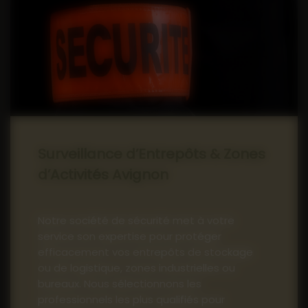
Surveillance d’Entrepôts & Zones
d’Activités Avignon
Notre société de sécurité met à votre
service son expertise pour protéger
efficacement vos entrepôts de stockage
ou de logistique, zones industrielles ou
bureaux. Nous sélectionnons les
professionnels les plus qualifiés pour