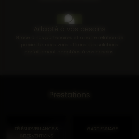
04 90 71 57 17
Adapté à vos besoins
Grâce à nos partenaires et à notre relation de
proximité, nous vous offrons des solutions
parfaitement adaptées à vos besoins.
Prestations
TÉLÉSURVEILLANCE &
GARDIENNAGE
INTERVENTIONS