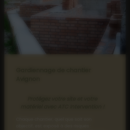
04 90 71 57 17
Gardiennage de chantier
Avignon
Protégez votre site et votre
matériel avec ATC Intervention !
Chaque chantier, quel que soit son
objectif, est exposé à des risques :