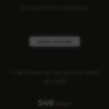
Ils nous font confiance
Laissez votre avis
+ de 30 ans au service de votre
sécurité
683
Jours