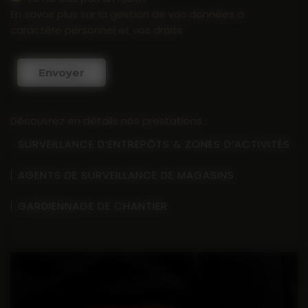
En savoir plus sur la gestion de vos données à
caractère personnel et vos droits
Envoyer
Découvrez en détails nos prestations :
SURVEILLANCE D’ENTREPÔTS & ZONES D’ACTIVITÉS
AGENTS DE SURVEILLANCE DE MAGASINS
GARDIENNAGE DE CHANTIER